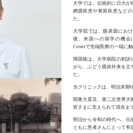
大学では、伝統的に日大が
網膜疾患や黄斑疾患などの
た。
大学院では、眼表面におけ
後、米国への留学の機会に恵まれ、
Centerで先端医療の一端
帰国後は、大学病院の初診
がら、ぶどう膜炎外来を立
た。
当クリニックは、明治末期
関東大震災、第二次世界大
皆さまに支えられて現在ま
明治から令和の時代へ、伝
ともに患者さんにとって有