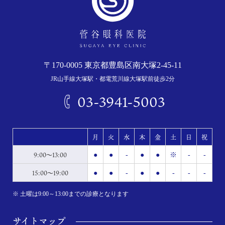
〒170-0005 東京都豊島区南大塚2-45-11
JR山手線大塚駅・都電荒川線大塚駅前徒歩2分
03-3941-5003
月
火
水
木
金
土
日
祝
9:00～13:00
●
●
-
●
●
※
-
-
15:00～19:00
●
●
-
●
●
-
-
-
※ 土曜は9:00～13:00までの診療となります
サイトマップ